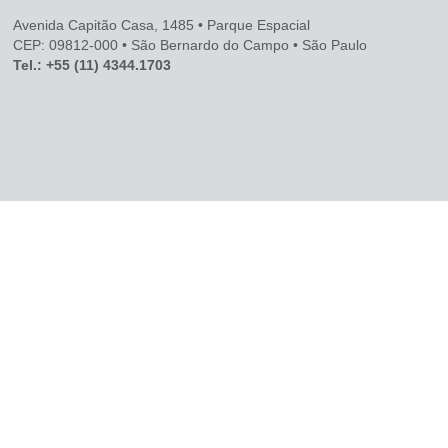
Avenida Capitão Casa, 1485 • Parque Espacial
CEP: 09812-000 • São Bernardo do Campo • São Paulo
Tel.: +55 (11) 4344.1703